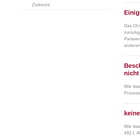
Zivilrecht
Einig
Das OLG
zurückg
Parteie
anderen
Besc
nicht
Wie das
Prozess
keine
Wie das
492 I, 