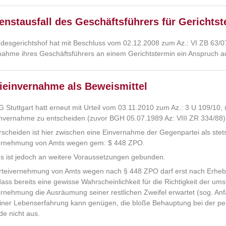
enstausfall des Geschäftsführers für Gerichts
desgerichtshof hat mit Beschluss vom 02.12.2008 zum Az.: VI ZB 63/07
lnahme ihres Geschäftsführers an einem Gerichtstermin ein Anspruch au
ieinvernahme als Beweismittel
 Stuttgart hatt erneut mit Urteil vom 03.11.2010 zum Az.: 3 U 109/10,
invernahme zu entscheiden (zuvor BGH 05.07.1989 Az: VIII ZR 334/88)
rscheiden ist hier zwischen eine Einvernahme der Gegenpartei als ste
ernehmung von Amts wegen gem. $ 448 ZPO.
es ist jedoch an weitere Voraussetzungen gebunden.
rteivernehmung von Amts wegen nach § 448 ZPO darf erst nach Erhebun
dass bereits eine gewisse Wahrscheinlichkeit für die Richtigkeit der um
ernehmung die Ausräumung seiner restlichen Zweifel erwartet (sog. Anf
iner Lebenserfahrung kann genügen, die bloße Behauptung bei der per
e nicht aus.