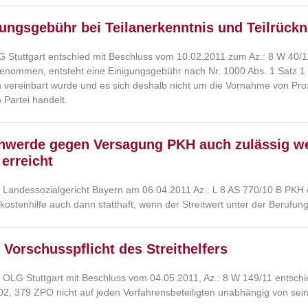
ungsgebühr bei Teilanerkenntnis und Teilrück
 Stuttgart entschied mit Beschluss vom 10.02.2011 zum Az.: 8 W 40/11,
enommen, entsteht eine Einigungsgebühr nach Nr. 1000 Abs. 1 Satz 1
n vereinbart wurde und es sich deshalb nicht um die Vornahme von Pr
 Partei handelt.
hwerde gegen Versagung PKH auch zulässig 
 erreicht
 Landessozialgericht Bayern am 06.04.2011 Az.: L 8 AS 770/10 B PKH 
kostenhilfe auch dann statthaft, wenn der Streitwert unter der Berufun
 Vorschusspflicht des Streithelfers
 OLG Stuttgart mit Beschluss vom 04.05.2011, Az.: 8 W 149/11 entschie
402, 379 ZPO nicht auf jeden Verfahrensbeteiligten unabhängig von sein