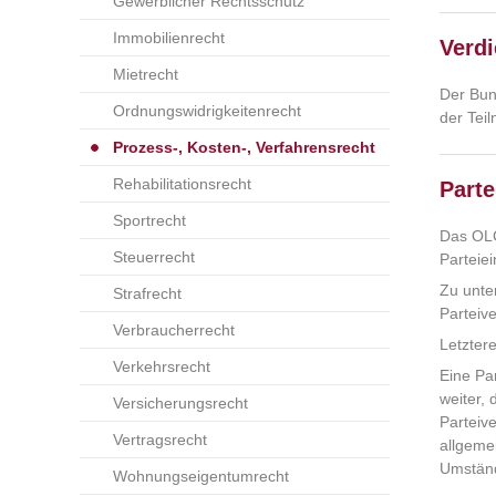
Gewerblicher Rechtsschutz
Immobilienrecht
Verdi
Mietrecht
Der Bun
Ordnungswidrigkeitenrecht
der Tei
Prozess-, Kosten-, Verfahrensrecht
Rehabilitationsrecht
Parte
Sportrecht
Das OLG
Steuerrecht
Parteie
Zu unte
Strafrecht
Parteiv
Verbraucherrecht
Letzter
Verkehrsrecht
Eine Pa
weiter, 
Versicherungsrecht
Parteiv
Vertragsrecht
allgeme
Umständ
Wohnungseigentumrecht