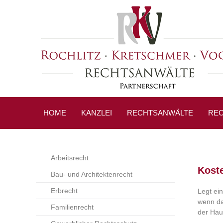
HOME
KANZLEI
RECHTSANWÄLTE
REC
Arbeitsrecht
Kost
Bau- und Architektenrecht
Erbrecht
Legt ein
wenn das
Familienrecht
der Hau